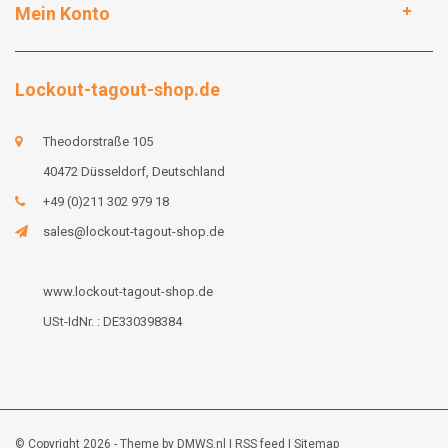
Mein Konto
Lockout-tagout-shop.de
Theodorstraße 105
40472 Düsseldorf, Deutschland
+49 (0)211 302 979 18
sales@lockout-tagout-shop.de
www.lockout-tagout-shop.de
USt-IdNr. : DE330398384
© Copyright 2026 - Theme by
DMWS.nl
|
RSS feed
|
Sitemap