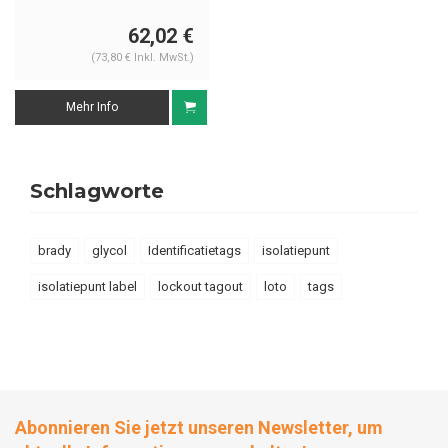
62,02 €
(73,80 € Inkl. MwSt.)
Mehr Info
Schlagworte
brady
glycol
Identificatietags
isolatiepunt
isolatiepunt label
lockout tagout
loto
tags
Abonnieren Sie jetzt unseren Newsletter, um