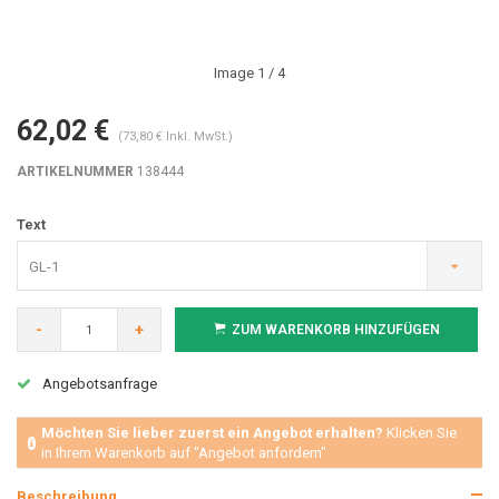
Image
1
/ 4
62,02 €
(73,80 € Inkl. MwSt.)
ARTIKELNUMMER
138444
Text
GL-1
-
+
ZUM WARENKORB HINZUFÜGEN
Angebotsanfrage
Möchten Sie lieber zuerst ein Angebot erhalten?
Klicken Sie
in Ihrem Warenkorb auf "Angebot anfordern"
Beschreibung