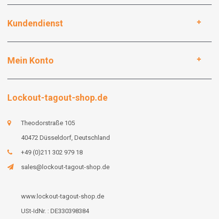
Kundendienst
Mein Konto
Lockout-tagout-shop.de
Theodorstraße 105
40472 Düsseldorf, Deutschland
+49 (0)211 302 979 18
sales@lockout-tagout-shop.de
www.lockout-tagout-shop.de
USt-IdNr. : DE330398384