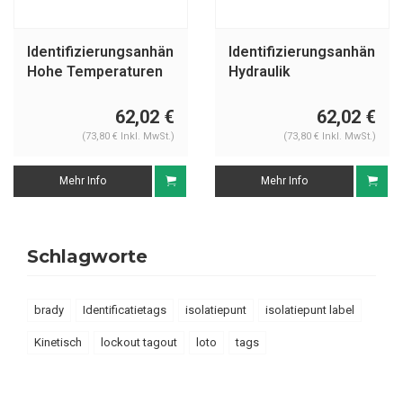
Identifizierungsanhänger
Identifizierungsanhänger
Hohe Temperaturen
Hydraulik
62,02 €
62,02 €
(73,80 € Inkl. MwSt.)
(73,80 € Inkl. MwSt.)
Mehr Info
Mehr Info
Schlagworte
brady
Identificatietags
isolatiepunt
isolatiepunt label
Kinetisch
lockout tagout
loto
tags