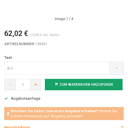
Image
1
/ 4
62,02 €
(73,80 € Inkl. MwSt.)
ARTIKELNUMMER
138431
Text
K-1
-
+
ZUM WARENKORB HINZUFÜGEN
Angebotsanfrage
Möchten Sie lieber zuerst ein Angebot erhalten?
Klicken Sie
in Ihrem Warenkorb auf "Angebot anfordern"
Beschreibung