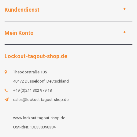
Kundendienst
Mein Konto
Lockout-tagout-shop.de
Theodorstraße 105
40472 Düsseldorf, Deutschland
+49 (0)211 302 979 18
sales@lockout-tagout-shop.de
www.lockout-tagout-shop.de
USt-IdNr. : DE330398384