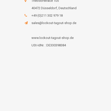
Theodorstraße 105
40472 Düsseldorf, Deutschland
+49 (0)211 302 979 18
sales@lockout-tagout-shop.de
www.lockout-tagout-shop.de
USt-IdNr. : DE330398384