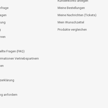
Kundenkonto anlegen
nfrage
Meine Bestellungen
lagen
Meine Nachrichten (Tickets)
tung
Mein Wunschzettel
g
Produkte vergleichen
hren
ellte Fragen (FAQ)
rmationen Vertriebspartnern
ten
zerklärung
g anfordern