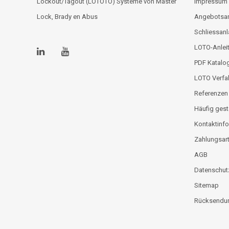
Lockout/Tagout (LOTOTO) Systeme von Master
Impressum
Lock, Brady en Abus
Angebotsa
Schliessan
LOTO-Anlei
PDF Katalo
LOTO Verfa
Referenzen
Häufig gest
Kontaktinfo
Zahlungsar
AGB
Datenschut
Sitemap
Rücksendun