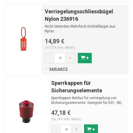
Verriegelungsschliessbügel
Nylon 236916
Nicht leitenden Mehrfach-Schließbügel aus
Nylon.
14,89 €
(17,72 € Inkl. MwSt.)
-
+
VARIANTS
Sperrkappen für
Sicherungselemente
Sperrkappen Antilux für verriegelung von
Sicherungselemente. Geeignet für D01, ND,
D02, D2/K2 (E27...
47,18 €
(56,14 € Inkl. MwSt.)
-
+