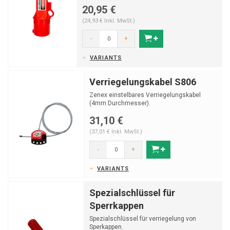
Vorhängeschloss-Multiplika...
20,95 €
(24,93 € Inkl. MwSt.)
-
+
VARIANTS
Verriegelungskabel S806
Zenex einstelbares Verriegelungskabel
(4mm Durchmesser).
31,10 €
(37,01 € Inkl. MwSt.)
-
+
VARIANTS
Spezialschlüssel für
Sperrkappen
Spezialschlüssel für verriegelung von
Sperkappen.