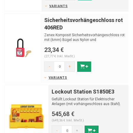
VARIANTS
Sicherheitsvorhängeschloss rot
406RED
Zenex Komposit Sicherheitsvorhängeschloss rot
mit (6mm) Bügel aus Nylon und
Schlüsselrückhaltung
23,34 €
(27,77 € Inkl. MwSt.)
-
+
VARIANTS
Lockout Station S1850E3
Gefüllt Lockout Station für Elektrischer
Anlagen (mit vorhängeschloss aus Stahl).
545,68 €
(649,36 € Inkl. MwSt.)
-
+