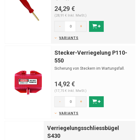
24,29 €
(28,91 € Inkl. MwSt.)
-
+
VARIANTS
Stecker-Verriegelung P110-
550
Sicherung von Steckern im Wartungsfall.
14,92 €
(17,75 € Inkl. MwSt.)
-
+
VARIANTS
Verriegelungsschliessbügel
S430