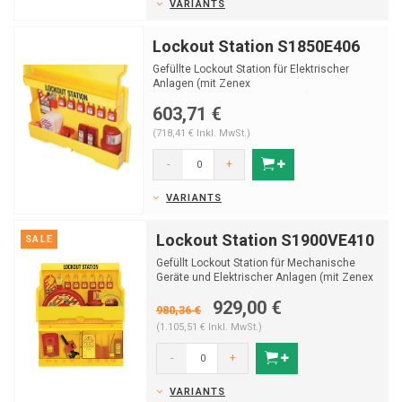
VARIANTS
Lockout Station S1850E406
Gefüllte Lockout Station für Elektrischer
Anlagen (mit Zenex
Sicherheitsvorhängeschlosser).
603,71 €
(718,41 € Inkl. MwSt.)
-
+
VARIANTS
Lockout Station S1900VE410
SALE
Gefüllt Lockout Station für Mechanische
Geräte und Elektrischer Anlagen (mit Zenex
Sicherheitsvor...
929,00 €
980,36 €
(1.105,51 € Inkl. MwSt.)
-
+
VARIANTS