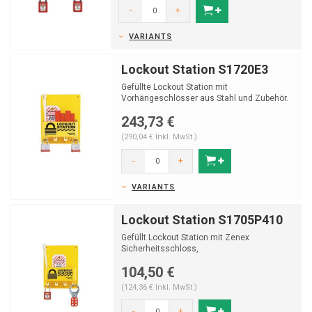
-
+
VARIANTS
Lockout Station S1720E3
Gefüllte Lockout Station mit
Vorhängeschlösser aus Stahl und Zubehör.
243,73 €
(290,04 € Inkl. MwSt.)
-
+
VARIANTS
Lockout Station S1705P410
Gefüllt Lockout Station mit Zenex
Sicherheitsschloss,
Verriegelungsschließbügel und Anhänger.
104,50 €
(124,36 € Inkl. MwSt.)
-
+