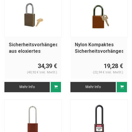
Sicherheitsvorhängeschloss
Nylon Kompaktes
aus eloxiertes
Sicherheitsvorhängeschl
Aluminium braun
braun 814120
S1106BRN
34,39 €
19,28 €
(40,92 € Inkl. MwSt.)
(22,94 € Inkl. MwSt.)
Mehr Info
Mehr Info