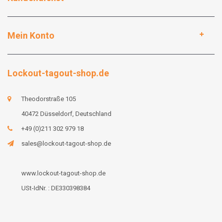
Mein Konto
Lockout-tagout-shop.de
Theodorstraße 105
40472 Düsseldorf, Deutschland
+49 (0)211 302 979 18
sales@lockout-tagout-shop.de
www.lockout-tagout-shop.de
USt-IdNr. : DE330398384