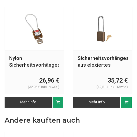
Nylon
Sicherheitsvorhängeschl
Sicherheitsvorhängeschloss
aus eloxiertes
braun mit Kabelbügel
Aluminium braun
195935
S1107BRN
26,96 €
35,72 €
(32,08 € Inkl. MwSt.)
(42,51 € Inkl. MwSt.)
Mehr Info
Mehr Info
Andere kauften auch