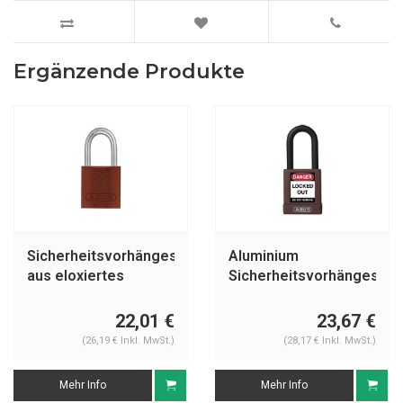
Ergänzende Produkte
Sicherheitsvorhängeschloss
Aluminium
aus eloxiertes
Sicherheitsvorhängeschl
Aluminium braun
mit brauner
72IB/30 BRAUN
Abdeckung 74/40
22,01 €
23,67 €
braun
(26,19 € Inkl. MwSt.)
(28,17 € Inkl. MwSt.)
Mehr Info
Mehr Info