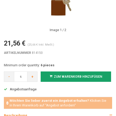
Image
1
/ 2
21,56 €
(25,66 € Inkl. MwSt.)
ARTIKELNUMMER
814150
Minimum order quantity:
6 pieces
-
+
ZUM WARENKORB HINZUFÜGEN
Angebotsanfrage
Möchten Sie lieber zuerst ein Angebot erhalten?
Klicken Sie
in Ihrem Warenkorb auf "Angebot anfordern"
Beschreibung