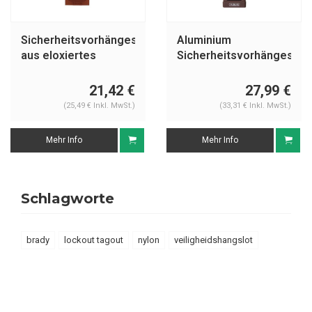
Sicherheitsvorhängeschloss
Aluminium
aus eloxiertes
Sicherheitsvorhängeschl
Aluminium braun
mit brauner
72/30HB50 BRAUN
Abdeckung
21,42 €
27,99 €
74/40HB75 BRAUN
(25,49 € Inkl. MwSt.)
(33,31 € Inkl. MwSt.)
Mehr Info
Mehr Info
Schlagworte
brady
lockout tagout
nylon
veiligheidshangslot