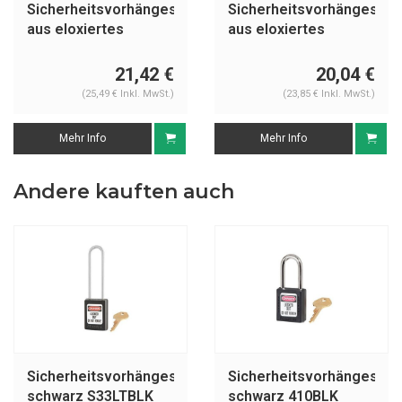
Sicherheitsvorhängeschloss
Sicherheitsvorhängeschl
aus eloxiertes
aus eloxiertes
Aluminium schwarz
Aluminium schwarz
72/30HB50 SCHWARZ
72/30 SCHWARZ
21,42 €
20,04 €
(25,49 € Inkl. MwSt.)
(23,85 € Inkl. MwSt.)
Mehr Info
Mehr Info
Andere kauften auch
Sicherheitsvorhängeschloss
Sicherheitsvorhängeschl
schwarz S33LTBLK
schwarz 410BLK