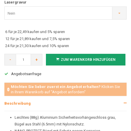
Lasergravur
Nein
6 für je 22,49 kaufen und 5% sparen
12 für je 21,89 kaufen und 7,5% sparen
24 für je 21,30 kaufen und 10% sparen
-
+
ZUM WARENKORB HINZUFÜGEN
Angebotsanfrage
Möchten Sie lieber zuerst ein Angebot erhalten?
Klicken Sie
in Ihrem Warenkorb auf "Angebot anfordern"
Beschreibung
Leichtes (88g) Aluminium Sicherheitsvorhängeschloss grau,
Bügel aus Stahl (6.5mm) mit Nylonschutz.
NANO-PROTECT Bügel mit Schutz gegen Korrosion.