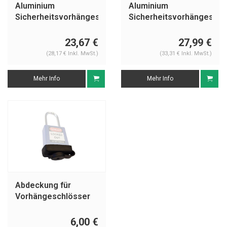
Aluminium
Aluminium
Sicherheitsvorhängeschloss
Sicherheitsvorhängeschl
mit grauer
mit grauer
Abdeckung 74BS/40
Abdeckung
23,67 €
27,99 €
grau
74/40HB75 grau
(28,17 € Inkl. MwSt.)
(33,31 € Inkl. MwSt.)
Mehr Info
Mehr Info
Abdeckung für
Vorhängeschlösser
COV-74
6,00 €