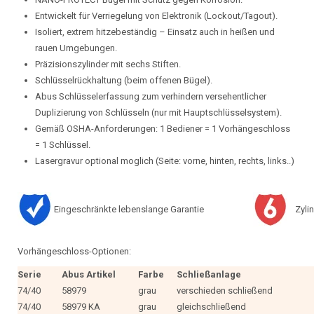
Entwickelt für Verriegelung von Elektronik (Lockout/Tagout).
Isoliert, extrem hitzebeständig – Einsatz auch in heißen und
rauen Umgebungen.
Präzisionszylinder mit sechs Stiften.
Schlüsselrückhaltung (beim offenen Bügel).
Abus Schlüsselerfassung zum verhindern versehentlicher
Duplizierung von Schlüsseln (nur mit Hauptschlüsselsystem).
Gemäß OSHA-Anforderungen: 1 Bediener = 1 Vorhängeschloss
= 1 Schlüssel.
Lasergravur optional moglich (Seite: vorne, hinten, rechts, links..)
Eingeschränkte lebenslange Garantie
Zylin
Vorhängeschloss-Optionen:
Serie
Abus Artikel
Farbe
Schließanlage
74/40
58979
grau
verschieden schließend
74/40
58979 KA
grau
gleichschließend