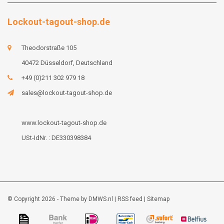
Lockout-tagout-shop.de
Theodorstraße 105
40472 Düsseldorf, Deutschland
+49 (0)211 302 979 18
sales@lockout-tagout-shop.de
www.lockout-tagout-shop.de
USt-IdNr. : DE330398384
© Copyright 2026 - Theme by
DMWS.nl
|
RSS feed
|
Sitemap