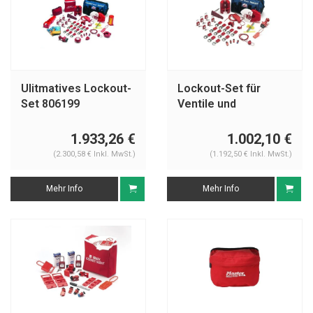
Ulitmatives Lockout-
Lockout-Set für
Set 806199
Ventile und
elektrische Anlagen
806193
1.933,26 €
1.002,10 €
(2.300,58 € Inkl. MwSt.)
(1.192,50 € Inkl. MwSt.)
Mehr Info
Mehr Info