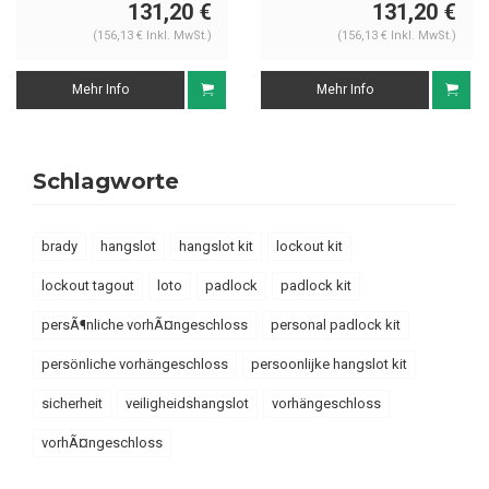
131,20 €
131,20 €
(156,13 € Inkl. MwSt.)
(156,13 € Inkl. MwSt.)
Mehr Info
Mehr Info
Schlagworte
brady
hangslot
hangslot kit
lockout kit
lockout tagout
loto
padlock
padlock kit
persÃ¶nliche vorhÃ¤ngeschloss
personal padlock kit
persönliche vorhängeschloss
persoonlijke hangslot kit
sicherheit
veiligheidshangslot
vorhängeschloss
vorhÃ¤ngeschloss