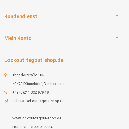
Kundendienst
Mein Konto
Lockout-tagout-shop.de
Theodorstraße 105
40472 Düsseldorf, Deutschland
+49 (0)211 302 979 18
sales@lockout-tagout-shop.de
www.lockout-tagout-shop.de
USt-IdNr. : DE330398384