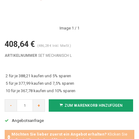
Image
1
/ 1
408,64 €
(486,28 € Inkl. MwSt.)
ARTIKELNUMMER
SET MECHANISCH L
2 für je 388,21 kaufen und 5% sparen
5 für je 377,99 kaufen und 7,5% sparen
10 für je 367,78 kaufen und 10% sparen
-
+
ZUM WARENKORB HINZUFÜGEN
Angebotsanfrage
Möchten Sie lieber zuerst ein Angebot erhalten?
Klicken Sie