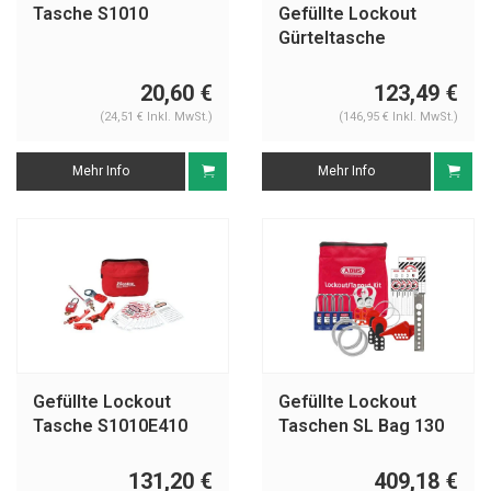
Tasche S1010
Gefüllte Lockout
Gürteltasche
S1010E3
20,60 €
123,49 €
(24,51 € Inkl. MwSt.)
(146,95 € Inkl. MwSt.)
Mehr Info
Mehr Info
Gefüllte Lockout
Gefüllte Lockout
Tasche S1010E410
Taschen SL Bag 130
Mechanisch
131,20 €
409,18 €