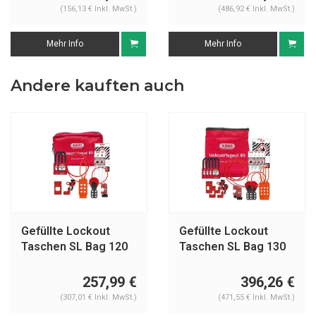
(156,13 € Inkl. MwSt.)
(486,92 € Inkl. MwSt.)
Mehr Info
Mehr Info
Andere kauften auch
Gefüllte Lockout
Gefüllte Lockout
Taschen SL Bag 120
Taschen SL Bag 130
Elektrisch
Elektrisch
257,99 €
396,26 €
(307,01 € Inkl. MwSt.)
(471,55 € Inkl. MwSt.)