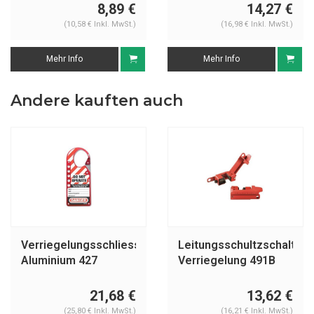
8,89 €
14,27 €
(10,58 € Inkl. MwSt.)
(16,98 € Inkl. MwSt.)
Mehr Info
Mehr Info
Andere kauften auch
Verriegelungsschliessbügel
Leitungsschultzschalter-
Aluminium 427
Verriegelung 491B
21,68 €
13,62 €
(25,80 € Inkl. MwSt.)
(16,21 € Inkl. MwSt.)