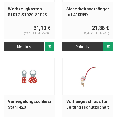
Werkzeugkasten
Sicherheitsvorhängeschl
S1017-S1020-S1023
rot 410RED
31,10 €
21,38 €
(37,01 € Inkl. MwSt.)
(25,44 € Inkl. MwSt.)
Mehr Info
Mehr Info
Verriegelungsschliessbügel
Vorhängeschloss für
Stahl 420
Leitungsschutzschalter
7C5RED