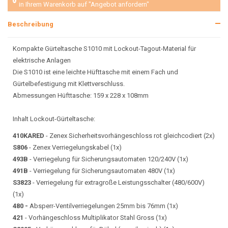
in Ihrem Warenkorb auf "Angebot anfordern"
Beschreibung
Kompakte Gürteltasche S1010 mit Lockout-Tagout-Material für
elektrische Anlagen
Die S1010 ist eine leichte Hüfttasche mit einem Fach und
Gürtelbefestigung mit Klettverschluss.
Abmessungen Hüfttasche: 159 x 228 x 108mm
Inhalt Lockout-Gürteltasche:
410KARED
- Zenex Sicherheitsvorhängeschloss rot gleichcodiert (2x)
S806
- Zenex Verriegelungskabel (1x)
493B
- Verriegelung für Sicherungsautomaten 120/240V (1x)
491B
- Verriegelung für Sicherungsautomaten 480V (1x)
S3823
- Verriegelung für extragroße Leistungsschalter (480/600V)
(1x)
480 -
Absperr-Ventilverriegelungen 25mm bis 76mm (1x)
421
- Vorhängeschloss Multiplikator Stahl Gross (1x)