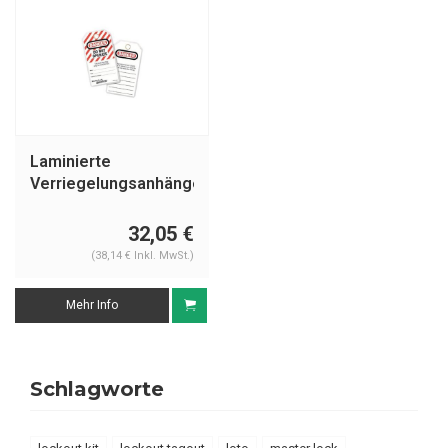
Laminierte
Verriegelungsanhänger
497
32,05 €
(38,14 € Inkl. MwSt.)
Mehr Info
Schlagworte