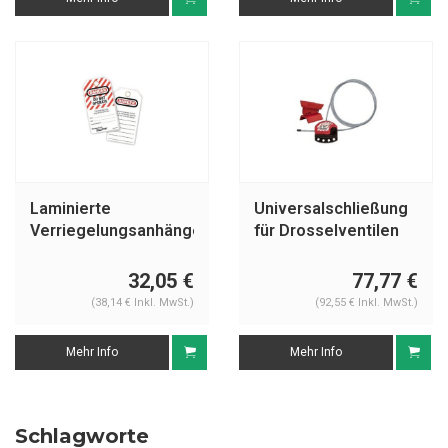
Laminierte
Universalschließung
Verriegelungsanhänger
für Drosselventilen
497
S3921
32,05 €
77,77 €
(38,14 € Inkl. MwSt.)
(92,55 € Inkl. MwSt.)
Mehr Info
Mehr Info
Schlagworte