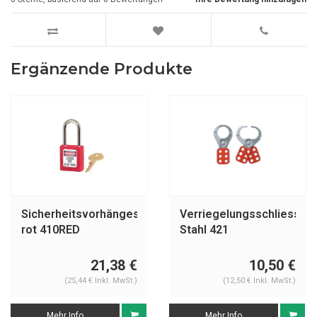
Ergänzende Produkte
Sicherheitsvorhängeschloss
Verriegelungsschliessbü
rot 410RED
Stahl 421
21,38 €
10,50 €
(25,44 € Inkl. MwSt.)
(12,50 € Inkl. MwSt.)
Mehr Info
Mehr Info