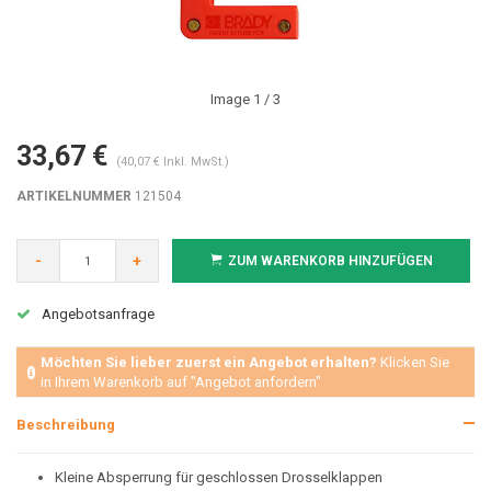
Image
1
/ 3
33,67 €
(40,07 € Inkl. MwSt.)
ARTIKELNUMMER
121504
-
+
ZUM WARENKORB HINZUFÜGEN
Angebotsanfrage
Möchten Sie lieber zuerst ein Angebot erhalten?
Klicken Sie
in Ihrem Warenkorb auf "Angebot anfordern"
Beschreibung
Kleine Absperrung für geschlossen Drosselklappen