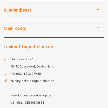
Kundendienst
Mein Konto
Lockout-tagout-shop.de
Theodorstraße 105
40472 Düsseldorf, Deutschland
+49 (0)211 302 979 18
sales@lockout-tagout-shop.de
www.lockout-tagout-shop.de
USt-IdNr. : DE330398384