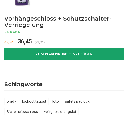
Vorhängeschloss + Schutzschalter-
Verriegelung
9% RABATT
36,45
39,95
(43,71)
ZUM WARENKORB HINZUFÜGEN
Schlagworte
brady
lockout tagout
loto
safety padlock
Sicherheitsschloss
veiligheidshangslot