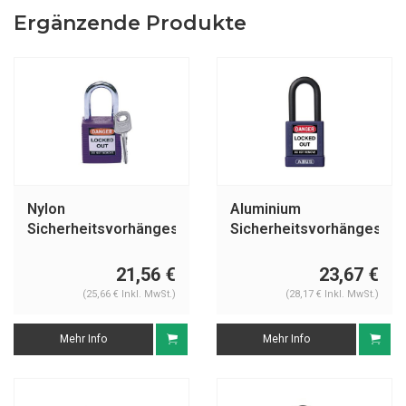
Ergänzende Produkte
Nylon
Aluminium
Sicherheitsvorhängeschloss
Sicherheitsvorhängeschl
lila 813637
mit lila Abdeckung
74/40 lila
21,56 €
23,67 €
(25,66 € Inkl. MwSt.)
(28,17 € Inkl. MwSt.)
Mehr Info
Mehr Info