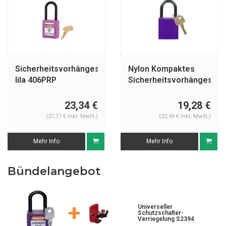
Sicherheitsvorhängeschloss
Nylon Kompaktes
lila 406PRP
Sicherheitsvorhängeschl
lila 814121
23,34 €
19,28 €
(27,77 € Inkl. MwSt.)
(22,94 € Inkl. MwSt.)
Mehr Info
Mehr Info
Bündelangebot
+
Universeller
Schutzschalter-
Verriegelung S2394