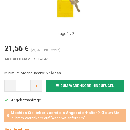
Image
1
/ 2
21,56 €
(25,66 € Inkl. MwSt.)
ARTIKELNUMMER
814147
Minimum order quantity:
6 pieces
-
+
ZUM WARENKORB HINZUFÜGEN
Angebotsanfrage
Möchten Sie lieber zuerst ein Angebot erhalten?
Klicken Sie
in Ihrem Warenkorb auf "Angebot anfordern"
Beschreibung