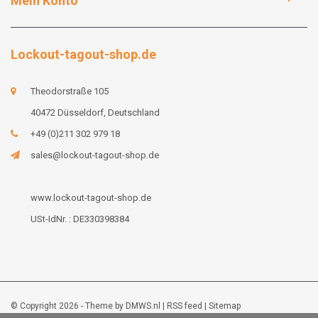
Mein Konto
Lockout-tagout-shop.de
Theodorstraße 105
40472 Düsseldorf, Deutschland
+49 (0)211 302 979 18
sales@lockout-tagout-shop.de
www.lockout-tagout-shop.de
USt-IdNr. : DE330398384
© Copyright 2026 - Theme by
DMWS.nl
|
RSS feed
|
Sitemap