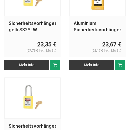
Sicherheitsvorhängeschloss
Aluminium
gelb S32YLW
Sicherheitsvorhängeschl
mit gelber
Abdeckung 74/40
23,35 €
23,67 €
gelb
(27,79 € Inkl. MwSt.)
(28,17 € Inkl. MwSt.)
Mehr Info
Mehr Info
Sicherheitsvorhängeschloss