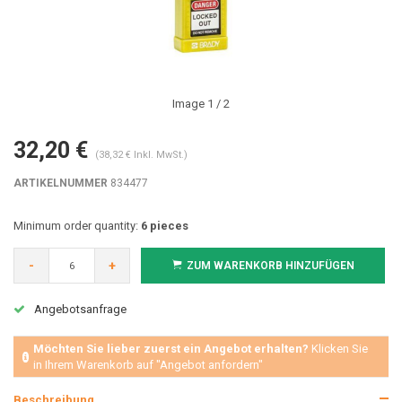
Image
1
/ 2
32,20 €
(38,32 € Inkl. MwSt.)
ARTIKELNUMMER
834477
Minimum order quantity:
6 pieces
-
+
ZUM WARENKORB HINZUFÜGEN
Angebotsanfrage
Möchten Sie lieber zuerst ein Angebot erhalten?
Klicken Sie
in Ihrem Warenkorb auf "Angebot anfordern"
Beschreibung