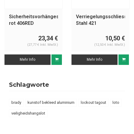
Sicherheitsvorhängeschloss
Verriegelungsschliessbü
rot 406RED
Stahl 421
23,34 €
10,50 €
(27,77 € Inkl. MwSt.)
(12,50 € Inkl. MwSt.)
Mehr Info
Mehr Info
Schlagworte
brady
kunstof bekleed aluminium
lockout tagout
loto
veiligheidshangslot