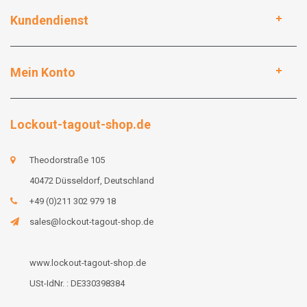
Kundendienst
Mein Konto
Lockout-tagout-shop.de
Theodorstraße 105
40472 Düsseldorf, Deutschland
+49 (0)211 302 979 18
sales@lockout-tagout-shop.de
www.lockout-tagout-shop.de
USt-IdNr. : DE330398384