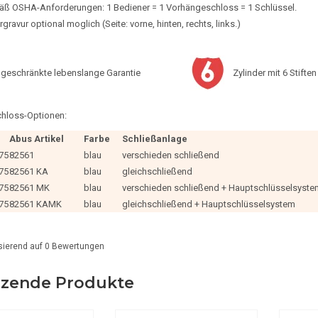
ß OSHA-Anforderungen: 1 Bediener = 1 Vorhängeschloss = 1 Schlüssel.
gravur optional moglich (Seite: vorne, hinten, rechts, links.)
ngeschränkte lebenslange Garantie
Zylinder mit 6 Stiften
hloss-Optionen:
Abus Artikel
Farbe
Schließanlage
75
82561
blau
verschieden schließend
75
82561 KA
blau
gleichschließend
75
82561 MK
blau
verschieden schließend + Hauptschlüsselsyste
75
82561 KAMK
blau
gleichschließend + Hauptschlüsselsystem
sierend auf
0
Bewertungen
zende Produkte