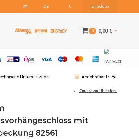
DE
€
anmelden
0,00 €
0
technische Unterstützung
Angebotsanfrage
Zurück zur Übersicht
m
tsvorhängeschloss mit
deckung 82561