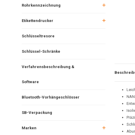
Rohrkennzeichnung
Etikettendrucker
Schlüsseltresore
Schlüssel-Schränke
Verfahrensbeschreibung &
Beschreib
Software
Leic
NANO
Bluetooth-Vorhängeschlösser
Entw
Isol
SB-Verpackung
Präzi
Schl
Marken
Abus