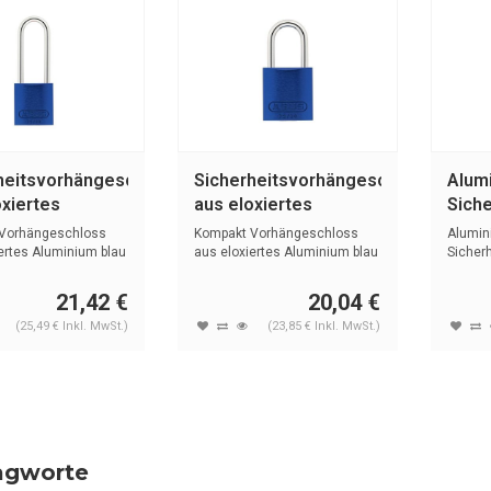
heitsvorhängeschloss
Sicherheitsvorhängeschloss
Alum
oxiertes
aus eloxiertes
Sich
ium blau
Aluminium blau 72/30
mit 
Vorhängeschloss
Kompakt Vorhängeschloss
Alumin
HB50 BLAU
BLAU
74/40
ertes Aluminium blau
aus eloxiertes Aluminium blau
Sicher
mit (...
mit Kun
21,42 €
20,04 €
(25,49 € Inkl. MwSt.)
(23,85 € Inkl. MwSt.)
agworte