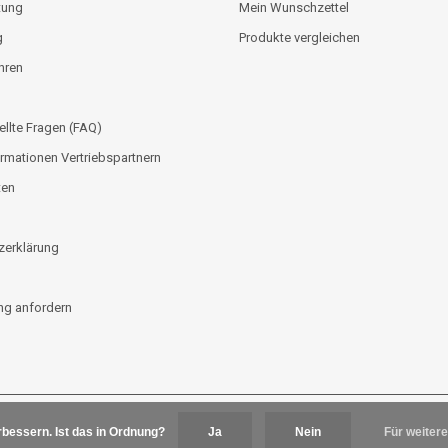
tung
Mein Wunschzettel
g
Produkte vergleichen
hren
ellte Fragen (FAQ)
rmationen Vertriebspartnern
ten
zerklärung
g anfordern
bessern. Ist das in Ordnung?
Ja
Nein
Für weitere