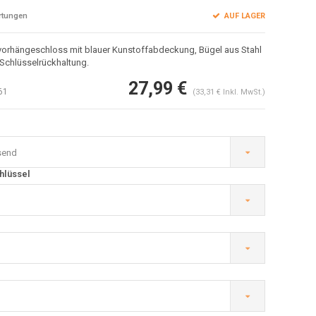
AUF LAGER
rtungen
vorhängeschloss mit blauer Kunstoffabdeckung, Bügel aus Stahl
Schlüsselrückhaltung.
27,99 €
61
(33,31 € Inkl. MwSt.)
send
Abbildung vergrößern
hlüssel