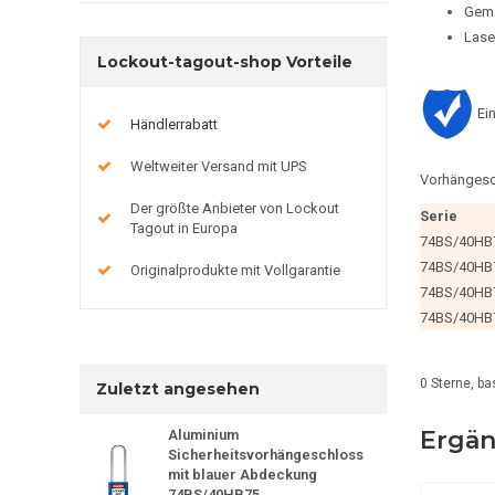
Gemä
Laser
Lockout-tagout-shop Vorteile
Ei
Händlerrabatt
Weltweiter Versand mit UPS
Vorhängesc
Der größte Anbieter von Lockout
Serie
Tagout in Europa
74BS/40HB
74BS/40HB
Originalprodukte mit Vollgarantie
74BS/40HB
74BS/40HB
0
Sterne, ba
Zuletzt angesehen
Ergän
Aluminium
Sicherheitsvorhängeschloss
mit blauer Abdeckung
74BS/40HB75