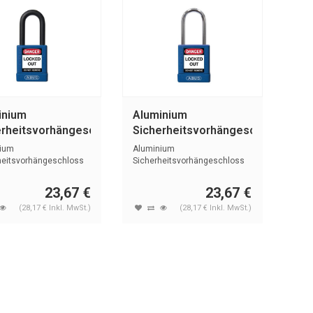
inium
Aluminium
erheitsvorhängeschloss
Sicherheitsvorhängeschloss
blauer Abdeckung
mit blauer Abdeckung
ium
Aluminium
 blau
74BS/40 blau
heitsvorhängeschloss
Sicherheitsvorhängeschloss
stoffabdeckung ...
mit Kunstoffabdeckung ...
23,67 €
23,67 €
(28,17 € Inkl. MwSt.)
(28,17 € Inkl. MwSt.)