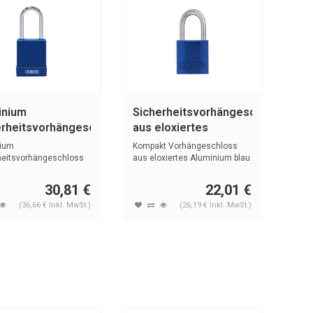
inium
Sicherheitsvorhängeschloss
erheitsvorhängeschloss
aus eloxiertes
blauer Abdeckung
Aluminium blau
ium
Kompakt Vorhängeschloss
/40 blau
72IB/30 BLAU
heitsvorhängeschloss
aus eloxiertes Aluminium blau
stoffabdeckung ...
mit (...
30,81 €
22,01 €
(36,66 € Inkl. MwSt.)
(26,19 € Inkl. MwSt.)