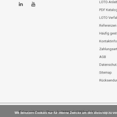
LOTO-Anlei
PDF Katalo
LOTO Verfa
Referenzen
Häufig gest
Kontaktinfo
Zahlungsar
AGB
Datenschut
Sitemap
Rücksendun
© Copyright 2026 - Theme by
DMWS.nl
|
RSS feed
|
Sitemap
Wir benutzen Cookies nur für interne Zwecke um den Webshop zu ver