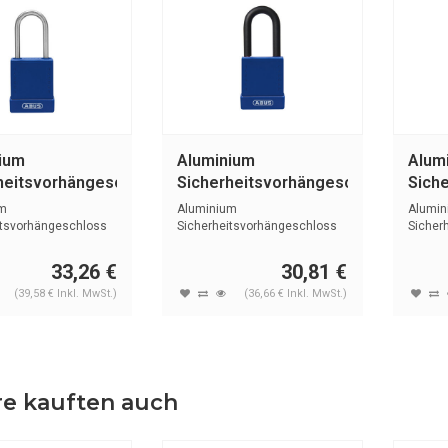
ium
Aluminium
Alum
heitsvorhängeschloss
Sicherheitsvorhängeschloss
Sich
auer Abdeckung
mit blauer Abdeckung
mit 
m
Aluminium
Alumin
0 Blau
76/40 blau
76BS
itsvorhängeschloss
Sicherheitsvorhängeschloss
Sicher
r Kunstoffabd...
mit Kunstoffabdeckung ...
mit Kun
33,26 €
30,81 €
(39,58 € Inkl. MwSt.)
(36,66 € Inkl. MwSt.)
e kauften auch