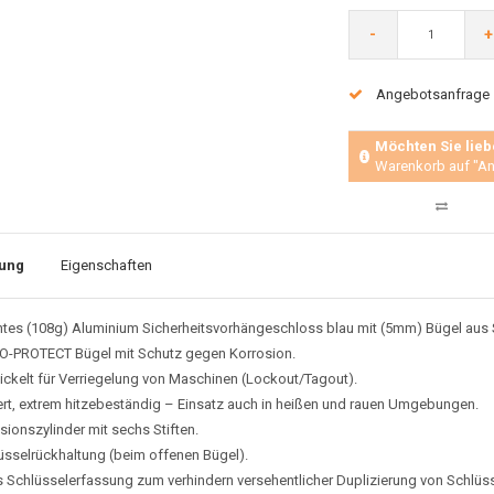
-
+
Angebotsanfrage
Möchten Sie lieb
Warenkorb auf "An
ung
Eigenschaften
htes (108g) Aluminium Sicherheitsvorhängeschloss blau mit (5mm) Bügel aus S
-PROTECT Bügel mit Schutz gegen Korrosion.
ickelt für Verriegelung von Maschinen (Lockout/Tagout).
iert, extrem hitzebeständig – Einsatz auch in heißen und rauen Umgebungen.
sionszylinder mit sechs Stiften.
üsselrückhaltung (beim offenen Bügel).
 Schlüsselerfassung zum verhindern versehentlicher Duplizierung von Schlüss