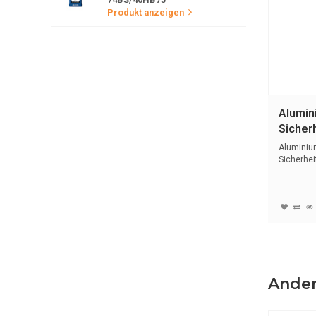
Produkt anzeigen
Alumin
Sicher
mit bl
Aluminiu
76IB/4
Sicherhe
mit blaue
Ander