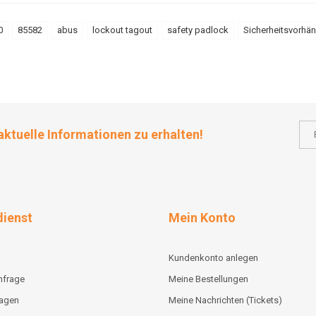
0
85582
abus
lockout tagout
safety padlock
Sicherheitsvorhä
aktuelle Informationen zu erhalten!
ienst
Mein Konto
Kundenkonto anlegen
nfrage
Meine Bestellungen
lagen
Meine Nachrichten (Tickets)