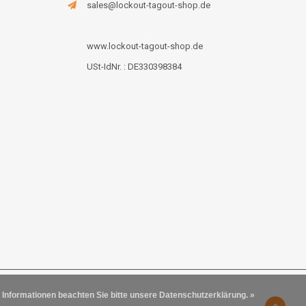
sales@lockout-tagout-shop.de
www.lockout-tagout-shop.de
USt-IdNr. : DE330398384
 Informationen beachten Sie bitte unsere Datenschutzerklärung. »