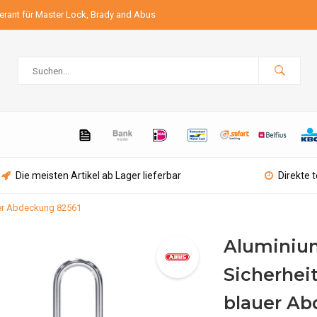
ferant für Master Lock, Brady and Abus
Die meisten Artikel ab Lager lieferbar
Direkte 
uer Abdeckung 82561
Aluminiu
Sicherhei
blauer Ab