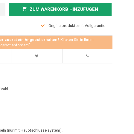
ZUM WARENKORB HINZUFÜGEN
Originalprodukte mit Vollgarantie
er zuerst ein Angebot erhalten?
Klicken Sie in Ihrem
gebot anfordern"
tahl.
eln (nur mit Hauptschlüsselsystem).