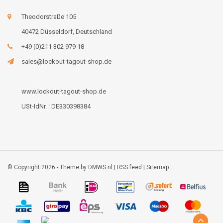
Theodorstraße 105
40472 Düsseldorf, Deutschland
+49 (0)211 302 979 18
sales@lockout-tagout-shop.de
www.lockout-tagout-shop.de
USt-IdNr. : DE330398384
© Copyright 2026 - Theme by
DMWS.nl
|
RSS feed
|
Sitemap