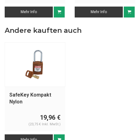
Mehr Info
Mehr Info
Andere kauften auch
SafeKey Kompakt
Nylon
Sicherheitsvorhängeschloss
mit Aluminiumbügel
19,96 €
braun 151662
(23,75 € Inkl. MwSt.)
Mehr Info