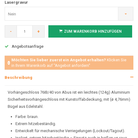
Lasergravur
Nein
-
+
ZUM WARENKORB HINZUFÜGEN
Angebotsanfrage
Möchten Sie lieber zuerst ein Angebot erhalten?
Klicken Sie
in Ihrem Warenkorb auf "Angebot anfordern"
Beschreibung
Vorhängeschloss 76IB/40 von Abus ist ein leichtes (124g) Aluminium
Sicherheitsvorhängeschloss mit Kunstoffabdeckung, mit (ø 4,76mm)
Bügel aus Edelstahl.
Farbe: braun.
Extrem hitzebeständig.
Entwickelt für mechanische Verriegelungen (Lockout/Tagout).
Isoliert, extrem hitzebeständig – Einsatz auch in heißen un raue