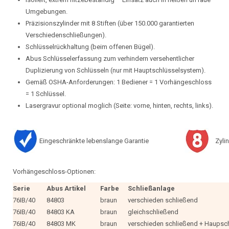
Umgebungen.
Präzisionszylinder mit 8 Stiften (über 150.000 garantierten
Verschiedenschließungen).
Schlüsselrückhaltung (beim offenen Bügel).
Abus Schlüsselerfassung zum verhindern versehentlicher
Duplizierung von Schlüsseln (nur mit Hauptschlüsselsystem).
Gemäß OSHA-Anforderungen: 1 Bediener = 1 Vorhängeschloss
= 1 Schlüssel.
Lasergravur optional moglich (Seite: vorne, hinten, rechts, links).
Eingeschränkte lebenslange Garantie
Zylin
Vorhängeschloss-Optionen:
Serie
Abus Artikel
Farbe
Schließanlage
76IB/40
84803
braun
verschieden schließend
76IB/40
84803 KA
braun
gleichschließend
76IB/40
84803 MK
braun
verschieden schließend + Haupsc