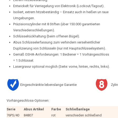
Entwickelt für Verriegelung von Elektronik (Lockout/Tagout).
Isoliert, extrem hitzebeständig – Einsatz auch in heißen un raue
Umgebungen.
Präzisionszylinder mit 8 Stiften (über 150.000 garantierten
Verschiedenschließungen).
Schlüsselrückhaltung (beim offenen Bügel).
Abus Schlüsselerfassung zum verhindern versehentlicher
Duplizierung von Schlüsseln (nur mit Hauptschlüsselsystem).
Gemäß OSHA-Anforderungen: 1 Bediener = 1 Vorhängeschloss
= 1 Schlüssel.
Lasergravur optional moglich (Seite: vorne, hinten, rechts, links).
Eingeschränkte lebenslange Garantie
Zylin
Vorhängeschloss-Optionen:
Serie
Abus Artikel
Farbe
Schließanlage
76PS/40
84807
rot
verschieden schließend