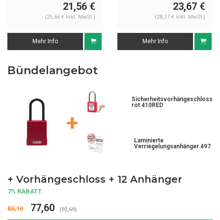
74/40 rot
21,56 €
23,67 €
(25,66 € Inkl. MwSt.)
(28,17 € Inkl. MwSt.)
Mehr Info
Mehr Info
Bündelangebot
Sicherheitsvorhängeschloss
rot 410RED
+
Laminierte
Verriegelungsanhänger 497
+ Vorhängeschloss + 12 Anhänger
7% RABATT
77,60
83,10
(92,69)