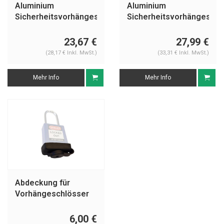
Aluminium
Aluminium
Sicherheitsvorhängeschloss
Sicherheitsvorhängeschl
mit weißer
mit weißer
Abdeckung 74BS/40
Abdeckung
23,67 €
27,99 €
74/40HB75 weiß
(28,17 € Inkl. MwSt.)
(33,31 € Inkl. MwSt.)
Mehr Info
Mehr Info
Abdeckung für
Vorhängeschlösser
COV-74
6,00 €