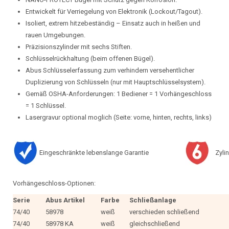
Entwickelt für Verriegelung von Elektronik (Lockout/Tagout).
Isoliert, extrem hitzebeständig – Einsatz auch in heißen und
rauen Umgebungen.
Präzisionszylinder mit sechs Stiften.
Schlüsselrückhaltung (beim offenen Bügel).
Abus Schlüsselerfassung zum verhindern versehentlicher
Duplizierung von Schlüsseln (nur mit Hauptschlüsselsystem).
Gemäß OSHA-Anforderungen: 1 Bediener = 1 Vorhängeschloss
= 1 Schlüssel.
Lasergravur optional moglich (Seite: vorne, hinten, rechts, links)
Eingeschränkte lebenslange Garantie
Zylin
Vorhängeschloss-Optionen:
Serie
Abus Artikel
Farbe
Schließanlage
74/40
58978
weiß
verschieden schließend
74/40
58978 KA
weiß
gleichschließend