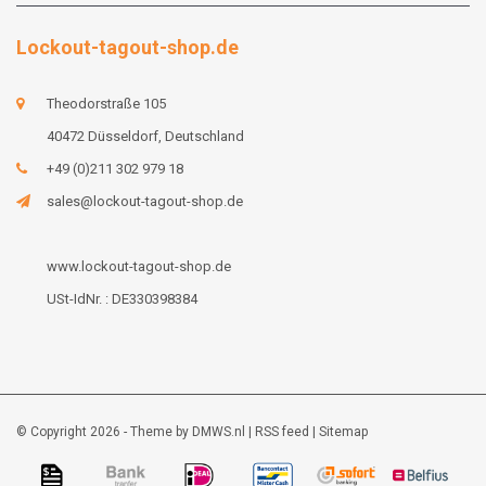
Lockout-tagout-shop.de
Theodorstraße 105
40472 Düsseldorf, Deutschland
+49 (0)211 302 979 18
sales@lockout-tagout-shop.de
www.lockout-tagout-shop.de
USt-IdNr. : DE330398384
© Copyright 2026 - Theme by
DMWS.nl
|
RSS feed
|
Sitemap