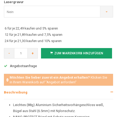
Lasergravur
Nein
6 für je 22,49 kaufen und 5% sparen
12 für je 21,89 kaufen und 7,5% sparen
24 für je 21,30 kaufen und 10% sparen
-
+
ZUM WARENKORB HINZUFÜGEN
Angebotsanfrage
Möchten Sie lieber zuerst ein Angebot erhalten?
Klicken Sie
in Ihrem Warenkorb auf "Angebot anfordern"
Beschreibung
Leichtes (88g) Aluminium Sicherheitsvorhängeschloss weiß,
Bügel aus Stahl (6.5mm) mit Nylonschutz.
NANO-PROTECT Bügel mit Schutz gegen Korrosion.