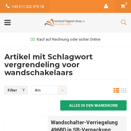
0
+49 211 302 979 18
Kauf auf Rechnung oder sicher Online
Artikel mit Schlagwort
vergrendeling voor
wandschakelaars
Filter
Am
meisten
ALLES IN DEN WARENKORB
angesehen
Wandschalter-Verriegelung
496BD in SB-Verpackung