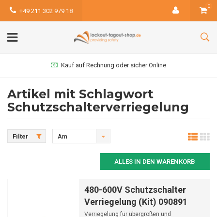
0
+49 211 302 979 18
Kauf auf Rechnung oder sicher Online
Artikel mit Schlagwort
Schutzschalterverriegelung
Filter
Am
meisten
ALLES IN DEN WARENKORB
angesehen
480-600V Schutzschalter
Verriegelung (Kit) 090891
Verriegelung für übergroßen und