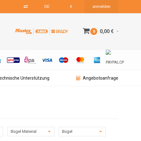
DE
€
anmelden
0,00 €
0
technische Unterstützung
Angebotsanfrage
Bügel Material
Bügel
Durchmesser