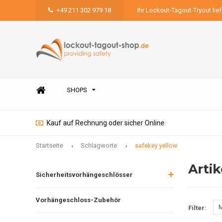
+49 211 302 979 18
Ihr Lockout-Tagout-Tryout lie
SHOPS
Kauf auf Rechnung oder sicher Online
Startseite
Schlagworte
safekey yellow
Arti
Sicherheitsvorhängeschlösser
Vorhängeschloss-Zubehör
M
Filter: