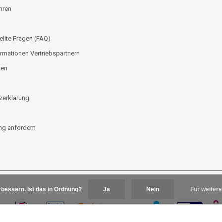
hren
ellte Fragen (FAQ)
rmationen Vertriebspartnern
ten
zerklärung
g anfordern
bessern. Ist das in Ordnung?
Ja
Nein
Für weitere