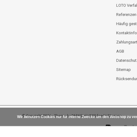
LOTO Verfa
Referenzen
Häufig gest
Kontaktinfo
Zahlungsar
AGB
Datenschut
Sitemap
Rücksendun
© Copyright 2026 - Theme by
DMWS.nl
|
RSS feed
|
Sitemap
Wir benutzen Cookies nur für interne Zwecke um den Webshop zu ver