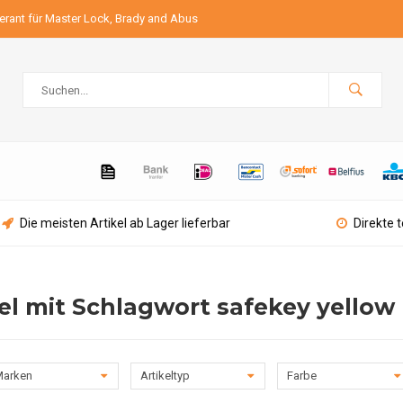
ferant für Master Lock, Brady and Abus
Die meisten Artikel ab Lager lieferbar
Direkte 
kel mit Schlagwort safekey yellow
arken
Artikeltyp
Farbe