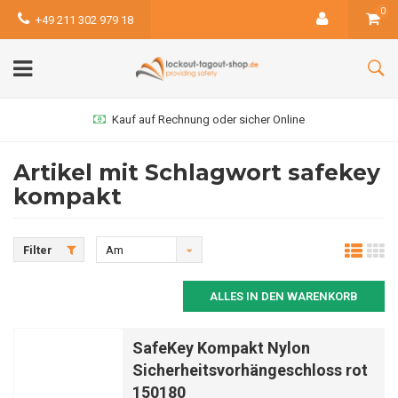
0
+49 211 302 979 18
Kauf auf Rechnung oder sicher Online
Artikel mit Schlagwort safekey
kompakt
Filter
Am
meisten
ALLES IN DEN WARENKORB
angesehen
SafeKey Kompakt Nylon
Sicherheitsvorhängeschloss rot
150180