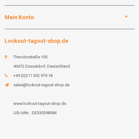
Mein Konto
Lockout-tagout-shop.de
Theodorstraße 105
40472 Düsseldorf, Deutschland
+49 (0)211 302 979 18
sales@lockout-tagout-shop.de
www.lockout-tagout-shop.de
USt-IdNr. : DE330398384