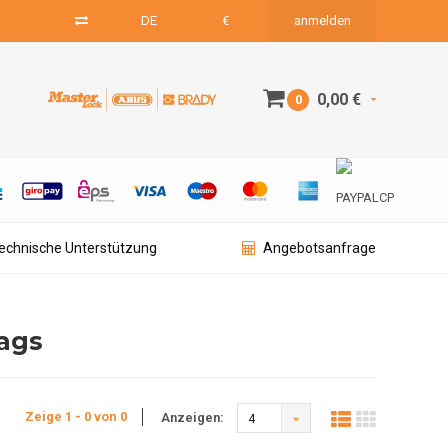
DE
€
anmelden
0,00 €
0
technische Unterstützung
Angebotsanfrage
Tags
Zeige 1 - 0 von 0
Anzeigen:
4