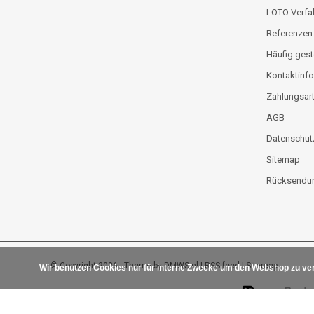
LOTO Verfa
Referenzen
Häufig gest
Kontaktinfo
Zahlungsar
AGB
Datenschut
Sitemap
Rücksendun
© Copyright 2026 - Theme by
DMWS.nl
|
RSS feed
|
Sitemap
Wir benutzen Cookies nur für interne Zwecke um den Webshop zu ver