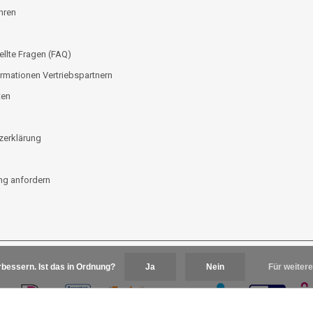
hren
ellte Fragen (FAQ)
rmationen Vertriebspartnern
ten
zerklärung
g anfordern
bessern. Ist das in Ordnung?
Ja
Nein
Für weitere