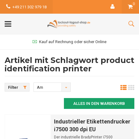
0
+49 211 302 979 18
Kauf auf Rechnung oder sicher Online
Artikel mit Schlagwort product
identification printer
Filter
Am
meisten
ALLES IN DEN WARENKORB
angesehen
Industrieller Etikettendrucker
i7500 300 dpi EU
Der industrielle BradyPrinter i7500