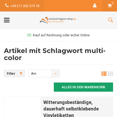
0
+49 211 302 979 18
Kauf auf Rechnung oder sicher Online
Artikel mit Schlagwort multi-
color
Filter
Am
meisten
ALLES IN DEN WARENKORB
angesehen
Witterungsbeständige,
dauerhaft selbstklebende
Vinyletiketten