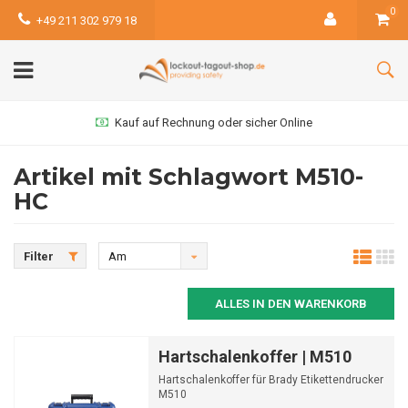
0
+49 211 302 979 18
Kauf auf Rechnung oder sicher Online
Artikel mit Schlagwort M510-
HC
Filter
Am
meisten
ALLES IN DEN WARENKORB
angesehen
Hartschalenkoffer | M510
Hartschalenkoffer für Brady Etikettendrucker
M510