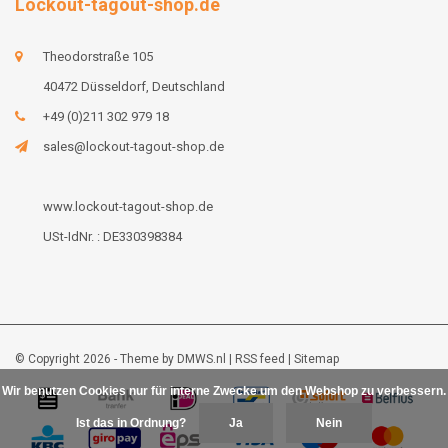
Lockout-tagout-shop.de
Theodorstraße 105
40472 Düsseldorf, Deutschland
+49 (0)211 302 979 18
sales@lockout-tagout-shop.de
www.lockout-tagout-shop.de
USt-IdNr. : DE330398384
© Copyright 2026 - Theme by
DMWS.nl
|
RSS feed
|
Sitemap
Wir benutzen Cookies nur für interne Zwecke um den Webshop zu verbessern.
Ist das in Ordnung?
Ja
Nein