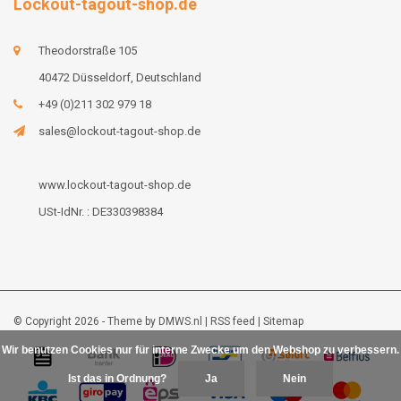
Lockout-tagout-shop.de
Theodorstraße 105
40472 Düsseldorf, Deutschland
+49 (0)211 302 979 18
sales@lockout-tagout-shop.de
www.lockout-tagout-shop.de
USt-IdNr. : DE330398384
© Copyright 2026 - Theme by
DMWS.nl
|
RSS feed
|
Sitemap
Wir benutzen Cookies nur für interne Zwecke um den Webshop zu verbessern.
Ist das in Ordnung?
Ja
Nein