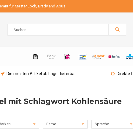
ferant für Master Lock, Brady and Abus
Die meisten Artikel ab Lager lieferbar
Direkte 
kel mit Schlagwort Kohlensäure
arken
Farbe
Sprache