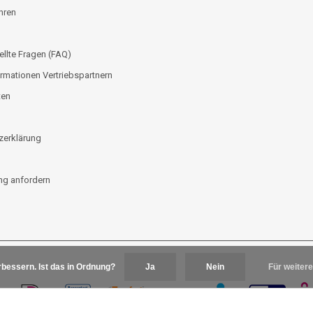
hren
ellte Fragen (FAQ)
rmationen Vertriebspartnern
ten
zerklärung
g anfordern
bessern. Ist das in Ordnung?
Ja
Nein
Für weitere