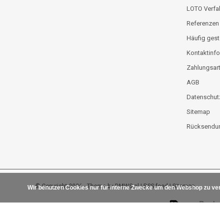
LOTO Verfa
Referenzen
Häufig gest
Kontaktinfo
Zahlungsar
AGB
Datenschut
Sitemap
Rücksendun
© Copyright 2026 - Theme by
DMWS.nl
|
RSS feed
|
Sitemap
Wir benutzen Cookies nur für interne Zwecke um den Webshop zu ver