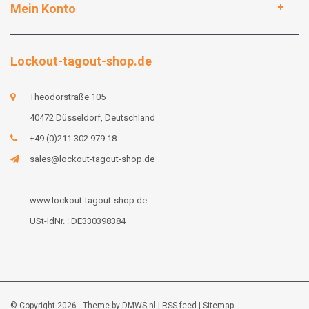
Mein Konto
Lockout-tagout-shop.de
Theodorstraße 105
40472 Düsseldorf, Deutschland
+49 (0)211 302 979 18
sales@lockout-tagout-shop.de
www.lockout-tagout-shop.de
USt-IdNr. : DE330398384
© Copyright 2026 - Theme by
DMWS.nl
|
RSS feed
|
Sitemap