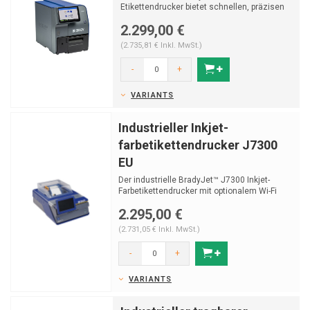
Etikettendrucker bietet schnellen, präzisen
Druck für Leitungs...
2.299,00 €
(2.735,81 € Inkl. MwSt.)
-
+
VARIANTS
Industrieller Inkjet-
farbetikettendrucker J7300
EU
Der industrielle BradyJet™ J7300 Inkjet-
Farbetikettendrucker mit optionalem Wi-Fi
und Software ers...
2.295,00 €
(2.731,05 € Inkl. MwSt.)
-
+
VARIANTS