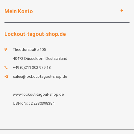
Mein Konto
Lockout-tagout-shop.de
Theodorstraße 105
40472 Düsseldorf, Deutschland
+49 (0)211 302 979 18
sales@lockout-tagout-shop.de
www.lockout-tagout-shop.de
USt-IdNr. : DE330398384