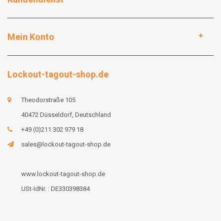
Mein Konto
Lockout-tagout-shop.de
Theodorstraße 105
40472 Düsseldorf, Deutschland
+49 (0)211 302 979 18
sales@lockout-tagout-shop.de
www.lockout-tagout-shop.de
USt-IdNr. : DE330398384