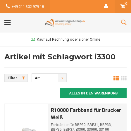
0
+49 211 302 979 18
Kauf auf Rechnung oder sicher Online
Artikel mit Schlagwort i3300
Filter
Am
meisten
ALLES IN DEN WARENKORB
angesehen
R10000 Farbband für Drucker
Weiß
Farbbänder für BBP30, BBP31, BBP33,
BBP35, BBP37, i3300, S3000, S3100