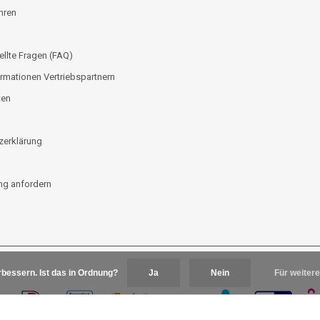
hren
ellte Fragen (FAQ)
rmationen Vertriebspartnern
ten
zerklärung
g anfordern
bessern. Ist das in Ordnung?
Ja
Nein
Für weitere