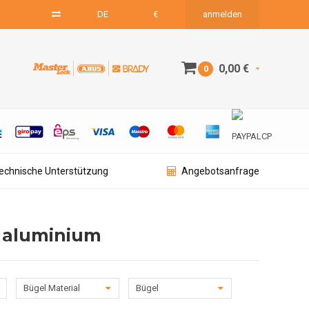
DE
€
anmelden
0,00 €
0
technische Unterstützung
Angebotsanfrage
d aluminium
Bügel Material
Bügel
Durchmesser