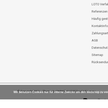
LOTO Verfa
Referenzen
Häufig gest
Kontaktinfo
Zahlungsar
AGB
Datenschut
Sitemap
Rücksendun
© Copyright 2026 - Theme by
DMWS.nl
|
RSS feed
|
Sitemap
Wir benutzen Cookies nur für interne Zwecke um den Webshop zu ver