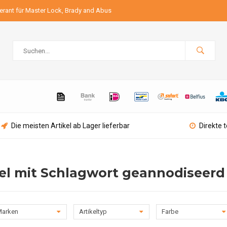
ferant für Master Lock, Brady and Abus
Die meisten Artikel ab Lager lieferbar
Direkte 
kel mit Schlagwort geannodiseer
arken
Artikeltyp
Farbe