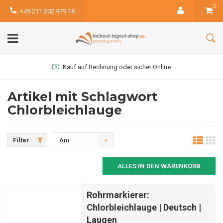
0
+49 211 302 979 18
Kauf auf Rechnung oder sicher Online
Artikel mit Schlagwort
Chlorbleichlauge
Filter
Am
meisten
ALLES IN DEN WARENKORB
angesehen
Rohrmarkierer:
Chlorbleichlauge | Deutsch |
Laugen