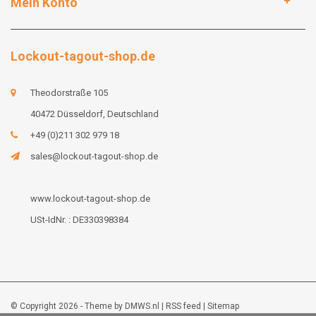
Mein Konto
Lockout-tagout-shop.de
Theodorstraße 105
40472 Düsseldorf, Deutschland
+49 (0)211 302 979 18
sales@lockout-tagout-shop.de
www.lockout-tagout-shop.de
USt-IdNr. : DE330398384
© Copyright 2026 - Theme by
DMWS.nl
|
RSS feed
|
Sitemap