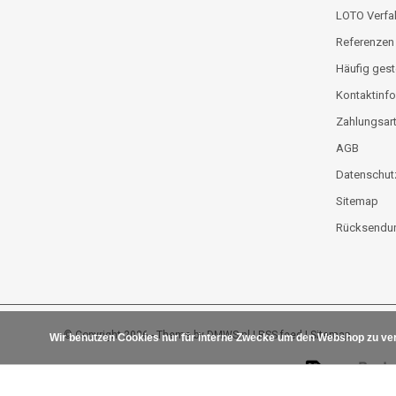
LOTO Verfa
Referenzen
Häufig gest
Kontaktinfo
Zahlungsar
AGB
Datenschut
Sitemap
Rücksendun
© Copyright 2026 - Theme by
DMWS.nl
|
RSS feed
|
Sitemap
Wir benutzen Cookies nur für interne Zwecke um den Webshop zu ver