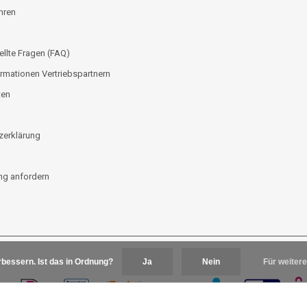
hren
ellte Fragen (FAQ)
rmationen Vertriebspartnern
ten
zerklärung
g anfordern
bessern. Ist das in Ordnung?
Ja
Nein
Für weitere