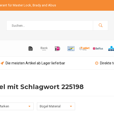
ferant für Master Lock, Brady and Abus
Die meisten Artikel ab Lager lieferbar
Direkte 
el mit Schlagwort 225198
arken
Bügel Material