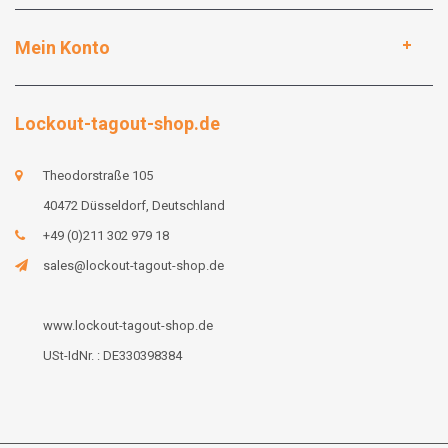
Mein Konto
Lockout-tagout-shop.de
Theodorstraße 105
40472 Düsseldorf, Deutschland
+49 (0)211 302 979 18
sales@lockout-tagout-shop.de
www.lockout-tagout-shop.de
USt-IdNr. : DE330398384