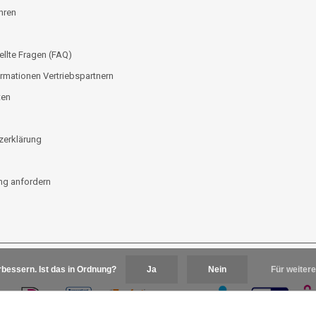
hren
ellte Fragen (FAQ)
rmationen Vertriebspartnern
ten
zerklärung
g anfordern
bessern. Ist das in Ordnung?
Ja
Nein
Für weitere