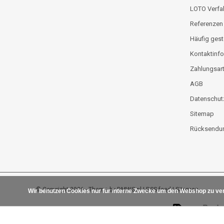
LOTO Verfa
Referenzen
Häufig gest
Kontaktinfo
Zahlungsar
AGB
Datenschut
Sitemap
Rücksendun
© Copyright 2026 - Theme by
DMWS.nl
|
RSS feed
|
Sitemap
Wir benutzen Cookies nur für interne Zwecke um den Webshop zu ver