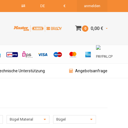
DE
€
anmelden
0,00 €
0
technische Unterstützung
Angebotsanfrage
Bügel Material
Bügel
Durchmesser