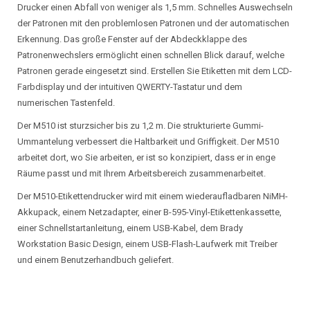
Drucker einen Abfall von weniger als 1,5 mm. Schnelles Auswechseln
der Patronen mit den problemlosen Patronen und der automatischen
Erkennung. Das große Fenster auf der Abdeckklappe des
Patronenwechslers ermöglicht einen schnellen Blick darauf, welche
Patronen gerade eingesetzt sind. Erstellen Sie Etiketten mit dem LCD-
Farbdisplay und der intuitiven QWERTY-Tastatur und dem
numerischen Tastenfeld.
Der M510 ist sturzsicher bis zu 1,2 m. Die strukturierte Gummi-
Ummantelung verbessert die Haltbarkeit und Griffigkeit. Der M510
arbeitet dort, wo Sie arbeiten, er ist so konzipiert, dass er in enge
Räume passt und mit Ihrem Arbeitsbereich zusammenarbeitet.
Der M510-Etikettendrucker wird mit einem wiederaufladbaren NiMH-
Akkupack, einem Netzadapter, einer B-595-Vinyl-Etikettenkassette,
einer Schnellstartanleitung, einem USB-Kabel, dem Brady
Workstation Basic Design, einem USB-Flash-Laufwerk mit Treiber
und einem Benutzerhandbuch geliefert.