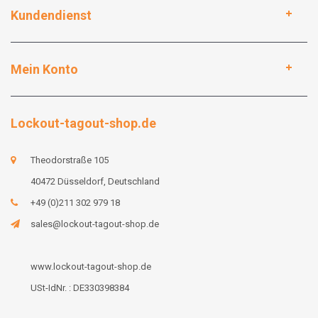
Kundendienst
Mein Konto
Lockout-tagout-shop.de
Theodorstraße 105
40472 Düsseldorf, Deutschland
+49 (0)211 302 979 18
sales@lockout-tagout-shop.de
www.lockout-tagout-shop.de
USt-IdNr. : DE330398384