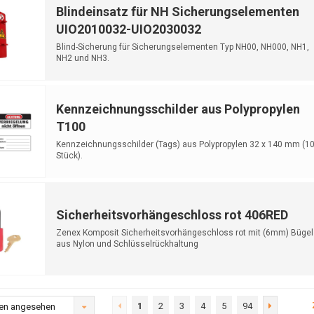
Blindeinsatz für NH Sicherungselementen
UIO2010032-UIO2030032
Blind-Sicherung für Sicherungselementen Typ NH00, NH000, NH1,
NH2 und NH3.
Kennzeichnungsschilder aus Polypropylen
T100
Kennzeichnungsschilder (Tags) aus Polypropylen 32 x 140 mm (1
Stück).
Sicherheitsvorhängeschloss rot 406RED
Zenex Komposit Sicherheitsvorhängeschloss rot mit (6mm) Bügel
aus Nylon und Schlüsselrückhaltung
1
2
3
4
5
94
en angesehen