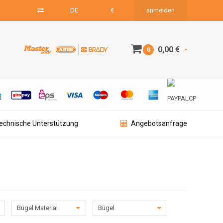
DE
€
anmelden
0,00 €
0
technische Unterstützung
Angebotsanfrage
Bügel Material
Bügel
Durchmesser