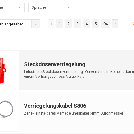
he
Sprache
1
2
3
4
5
94
en angesehen
Steckdosenverriegelung
Industriële Steckdosenverriegelung. Verwendung in Kombination m
einem Vorhängeschloss-Multiplika...
Verriegelungskabel S806
Zenex einstelbares Verriegelungskabel (4mm Durchmesser).