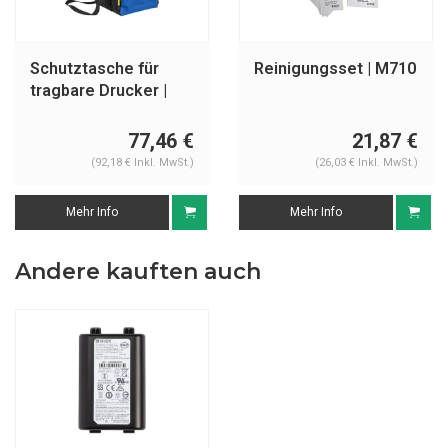
Schutztasche für
Reinigungsset | M710
tragbare Drucker |
M710
77,46 €
21,87 €
(92,18 € Inkl. MwSt.)
(26,03 € Inkl. MwSt.)
Mehr Info
Mehr Info
Andere kauften auch