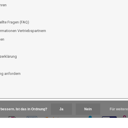
hren
ellte Fragen (FAQ)
rmationen Vertriebspartnern
ten
zerklärung
g anfordern
bessern. Ist das in Ordnung?
Ja
Nein
Für weitere