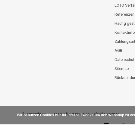
LOTO Verfa
Referenzen
Häufig gest
Kontaktinfo
Zahlungsar
AGB
Datenschut
Sitemap
Rücksendun
© Copyright 2026 - Theme by
DMWS.nl
|
RSS feed
|
Sitemap
Wir benutzen Cookies nur für interne Zwecke um den Webshop zu ver