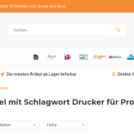
ferant für Master Lock, Brady and Abus
Die meisten Artikel ab Lager lieferbar
Direkte 
nung
kel mit Schlagwort Drucker für 
arken
Farbe