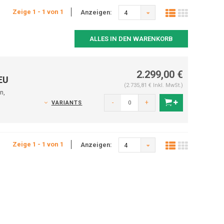
Zeige 1 - 1 von 1
Anzeigen:
4
ALLES IN DEN WARENKORB
2.299,00 €
 EU
(2.735,81 € Inkl. MwSt.)
n,
-
+
VARIANTS
Zeige 1 - 1 von 1
Anzeigen:
4